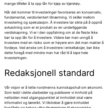
mange tilfeller å ta opp lån for kjøp av kjøretøy.
Når det kommer til investeringer favoriseres en konservativ,
fundamental, verdiorientert tilnærming. Vi skiller mellom
investering og spekulasjon. Å investere tar sikte på å oppnå
avkastning som er et produkt av en underliggende
verdiskapning. Vi er i den oppfatning om at de fleste Ikke
bør ta opp lån for å investere. Videre bør man unngå å
investere med en risiko som er høyere enn det man makter å
fordøye. Ved ønske om å investrere i enkeltaksjer, bør ikke
dette foregå med mindre man har råd til å tape hele
investeringen.
Redaksjonell standard
Vår visjon er å tette nordmenns kunnskapshull om økonomi.
Som ledd i dette utarbeider og publiserer vi innhold på
nettsiden med utgangspunktet at innholdet skal være
informativt og lærerikt. Vi tilstreber å gjøre innholdet
forståelig og belyse ulike tilnærminger til økonomiske