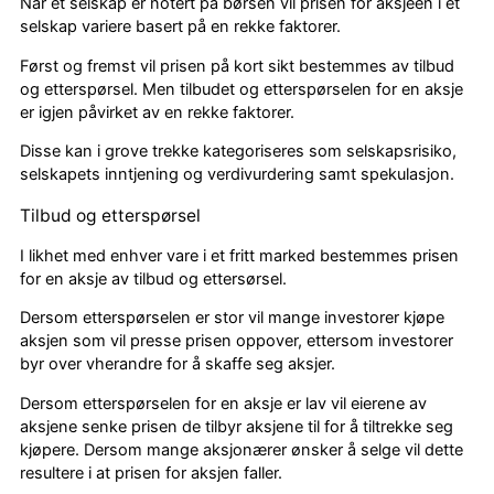
Når et selskap er notert på børsen vil prisen for aksjeen i et
selskap variere basert på en rekke faktorer.
Først og fremst vil prisen på kort sikt bestemmes av tilbud
og etterspørsel. Men tilbudet og etterspørselen for en aksje
er igjen påvirket av en rekke faktorer.
Disse kan i grove trekke kategoriseres som selskapsrisiko,
selskapets inntjening og verdivurdering samt spekulasjon.
Tilbud og etterspørsel
I likhet med enhver vare i et fritt marked bestemmes prisen
for en aksje av tilbud og ettersørsel.
Dersom etterspørselen er stor vil mange investorer kjøpe
aksjen som vil presse prisen oppover, ettersom investorer
byr over vherandre for å skaffe seg aksjer.
Dersom etterspørselen for en aksje er lav vil eierene av
aksjene senke prisen de tilbyr aksjene til for å tiltrekke seg
kjøpere. Dersom mange aksjonærer ønsker å selge vil dette
resultere i at prisen for aksjen faller.