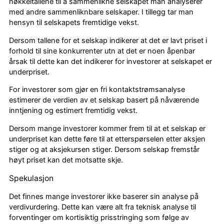
nøkkeltallene til å sammenlikne selskapet man analyserer
med andre sammenliknbare selskaper. I tillegg tar man
hensyn til selskapets fremtidige vekst.
Dersom tallene for et selskap indikerer at det er lavt priset i
forhold til sine konkurrenter utn at det er noen åpenbar
årsak til dette kan det indikerer for investorer at selskapet er
underpriset.
For investorer som gjør en fri kontaktstrømsanalyse
estimerer de verdien av et selskap basert på nåværende
inntjening og estimert fremtidig vekst.
Dersom mange investorer kommer frem til at et selskap er
underpriset kan dette føre til at etterspørselen etter aksjen
stiger og at aksjekursen stiger. Dersom selskap fremstår
høyt priset kan det motsatte skje.
Spekulasjon
Det finnes mange investorer ikke baserer sin analyse på
verdivurdering. Dette kan være alt fra teknisk analyse til
forventinger om kortisiktig prisstringing som følge av