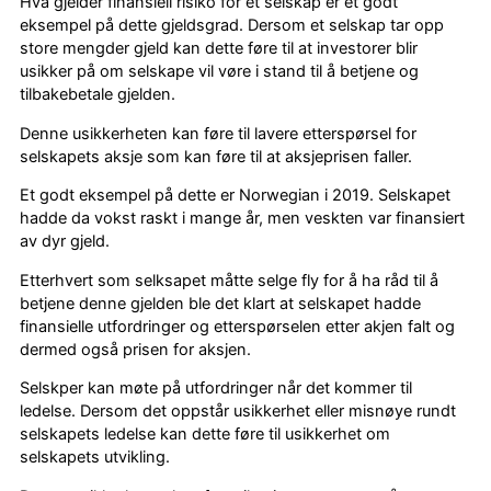
Hva gjelder finansiell risiko for et selskap er et godt
eksempel på dette gjeldsgrad. Dersom et selskap tar opp
store mengder gjeld kan dette føre til at investorer blir
usikker på om selskape vil vøre i stand til å betjene og
tilbakebetale gjelden.
Denne usikkerheten kan føre til lavere etterspørsel for
selskapets aksje som kan føre til at aksjeprisen faller.
Et godt eksempel på dette er Norwegian i 2019. Selskapet
hadde da vokst raskt i mange år, men veskten var finansiert
av dyr gjeld.
Etterhvert som selksapet måtte selge fly for å ha råd til å
betjene denne gjelden ble det klart at selskapet hadde
finansielle utfordringer og etterspørselen etter akjen falt og
dermed også prisen for aksjen.
Selskper kan møte på utfordringer når det kommer til
ledelse. Dersom det oppstår usikkerhet eller misnøye rundt
selskapets ledelse kan dette føre til usikkerhet om
selskapets utvikling.