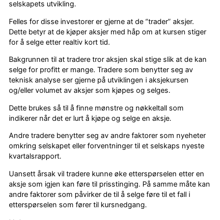
selskapets utvikling.
Felles for disse investorer er gjerne at de “trader” aksjer.
Dette betyr at de kjøper aksjer med håp om at kursen stiger
for å selge etter realtiv kort tid.
Bakgrunnen til at tradere tror aksjen skal stige slik at de kan
selge for profitt er mange. Tradere som benytter seg av
teknisk analyse ser gjerne på utviklingen i aksjekursen
og/eller volumet av aksjer som kjøpes og selges.
Dette brukes så til å finne mønstre og nøkkeltall som
indikerer når det er lurt å kjøpe og selge en aksje.
Andre tradere benytter seg av andre faktorer som nyeheter
omkring selskapet eller forventninger til et selskaps nyeste
kvartalsrapport.
Uansett årsak vil tradere kunne øke etterspørselen etter en
aksje som igjen kan føre til prisstinging. På samme måte kan
andre faktorer som påvirker de til å selge føre til et fall i
etterspørselen som fører til kursnedgang.