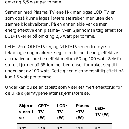
omkring 5,5 watt per tomme.
Sammen med Plasma-TV-ene fikk man også LCD-TV-er
som også kunne lages i større størrelser, men uten den
samme bildekvaliteten. På en annen side var de mer
energieffektive enn plasma-TV-er. Gjennomsnittlig effekt for
LCD-TV-er er på omkring 2,5 watt per tomme.
LED-TV-er, OLED-TV-er, og QLED-TV-er er den nyeste
teknologien og markerer seg som de mest energieffektive
alternativene, med en effekt mellom 50 og 100 watt. Selv for
store skjermer på 65 tommer begrenser forbruket seg til i
underkant av 100 watt. Dette gir en gjennomsnittlig effekt på
kun 1,5 watt per tomme.
Under kan du se en tablett som viser estimert effektbruk for
de ulike skjermtypene etter skjermstørrelse.
Skjerm
CRT-
LCD-
Plasma
LED-
størrel
TV
TV
-TV
TV (W)
se
(W)
(W)
(W)
32”
145
80
175
50