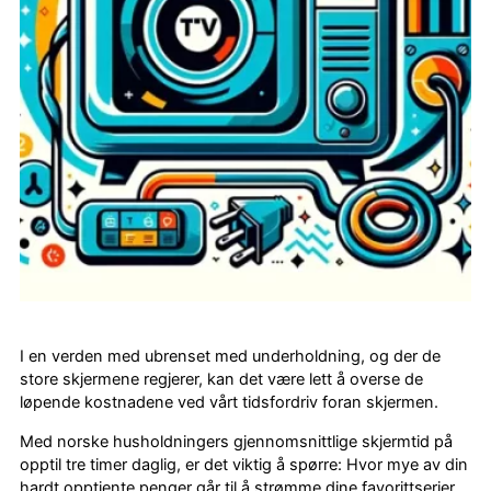
I en verden med ubrenset med underholdning, og der de
store skjermene regjerer, kan det være lett å overse de
løpende kostnadene ved vårt tidsfordriv foran skjermen.
Med norske husholdningers gjennomsnittlige skjermtid på
opptil tre timer daglig, er det viktig å spørre: Hvor mye av din
hardt opptjente penger går til å strømme dine favorittserier