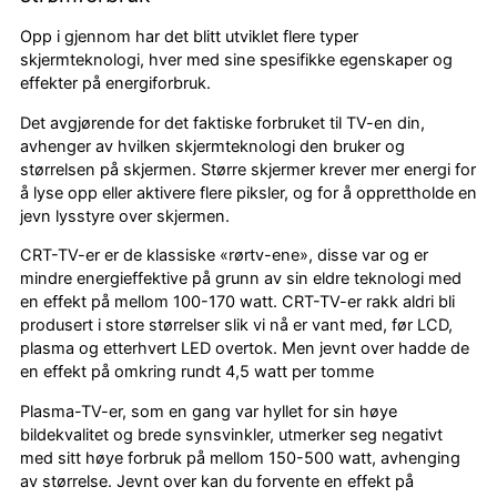
Opp i gjennom har det blitt utviklet flere typer
skjermteknologi, hver med sine spesifikke egenskaper og
effekter på energiforbruk.
Det avgjørende for det faktiske forbruket til TV-en din,
avhenger av hvilken skjermteknologi den bruker og
størrelsen på skjermen. Større skjermer krever mer energi for
å lyse opp eller aktivere flere piksler, og for å opprettholde en
jevn lysstyre over skjermen.
CRT-TV-er er de klassiske «rørtv-ene», disse var og er
mindre energieffektive på grunn av sin eldre teknologi med
en effekt på mellom 100-170 watt. CRT-TV-er rakk aldri bli
produsert i store størrelser slik vi nå er vant med, før LCD,
plasma og etterhvert LED overtok. Men jevnt over hadde de
en effekt på omkring rundt 4,5 watt per tomme
Plasma-TV-er, som en gang var hyllet for sin høye
bildekvalitet og brede synsvinkler, utmerker seg negativt
med sitt høye forbruk på mellom 150-500 watt, avhenging
av størrelse. Jevnt over kan du forvente en effekt på