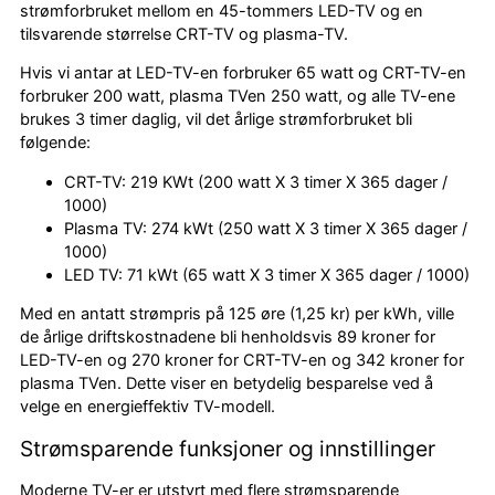
strømforbruket mellom en 45-tommers LED-TV og en
tilsvarende størrelse CRT-TV og plasma-TV.
Hvis vi antar at LED-TV-en forbruker 65 watt og CRT-TV-en
forbruker 200 watt, plasma TVen 250 watt, og alle TV-ene
brukes 3 timer daglig, vil det årlige strømforbruket bli
følgende:
CRT-TV: 219 KWt (200 watt X 3 timer X 365 dager /
1000)
Plasma TV: 274 kWt (250 watt X 3 timer X 365 dager /
1000)
LED TV: 71 kWt (65 watt X 3 timer X 365 dager / 1000)
Med en antatt strømpris på 125 øre (1,25 kr) per kWh, ville
de årlige driftskostnadene bli henholdsvis 89 kroner for
LED-TV-en og 270 kroner for CRT-TV-en og 342 kroner for
plasma TVen. Dette viser en betydelig besparelse ved å
velge en energieffektiv TV-modell.
Strømsparende funksjoner og innstillinger
Moderne TV-er er utstyrt med flere strømsparende