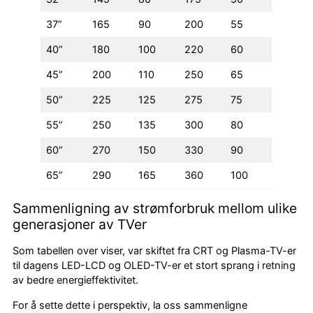
37”
165
90
200
55
40”
180
100
220
60
45”
200
110
250
65
50”
225
125
275
75
55”
250
135
300
80
60”
270
150
330
90
65”
290
165
360
100
Sammenligning av strømforbruk mellom ulike
generasjoner av TVer
Som tabellen over viser, var skiftet fra CRT og Plasma-TV-er
til dagens LED-LCD og OLED-TV-er et stort sprang i retning
av bedre energieffektivitet.
For å sette dette i perspektiv, la oss sammenligne