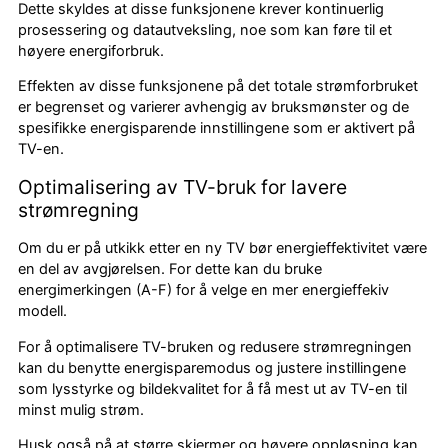
Dette skyldes at disse funksjonene krever kontinuerlig
prosessering og datautveksling, noe som kan føre til et
høyere energiforbruk.
Effekten av disse funksjonene på det totale strømforbruket
er begrenset og varierer avhengig av bruksmønster og de
spesifikke energisparende innstillingene som er aktivert på
TV-en.
Optimalisering av TV-bruk for lavere
strømregning
Om du er på utkikk etter en ny TV bør energieffektivitet være
en del av avgjørelsen. For dette kan du bruke
energimerkingen (A-F) for å velge en mer energieffekiv
modell.
For å optimalisere TV-bruken og redusere strømregningen
kan du benytte energisparemodus og justere instillingene
som lysstyrke og bildekvalitet for å få mest ut av TV-en til
minst mulig strøm.
Husk også på at større skjermer og høyere oppløsning kan