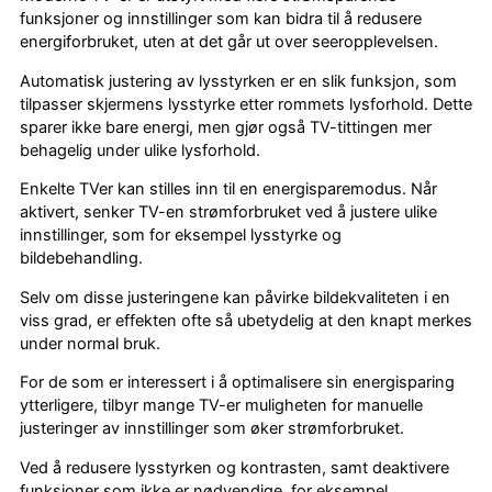
funksjoner og innstillinger som kan bidra til å redusere
energiforbruket, uten at det går ut over seeropplevelsen.
Automatisk justering av lysstyrken er en slik funksjon, som
tilpasser skjermens lysstyrke etter rommets lysforhold. Dette
sparer ikke bare energi, men gjør også TV-tittingen mer
behagelig under ulike lysforhold.
Enkelte TVer kan stilles inn til en energisparemodus. Når
aktivert, senker TV-en strømforbruket ved å justere ulike
innstillinger, som for eksempel lysstyrke og
bildebehandling.
Selv om disse justeringene kan påvirke bildekvaliteten i en
viss grad, er effekten ofte så ubetydelig at den knapt merkes
under normal bruk.
For de som er interessert i å optimalisere sin energisparing
ytterligere, tilbyr mange TV-er muligheten for manuelle
justeringer av innstillinger som øker strømforbruket.
Ved å redusere lysstyrken og kontrasten, samt deaktivere
funksjoner som ikke er nødvendige, for eksempel