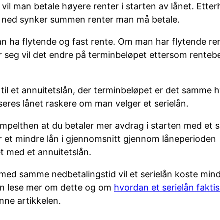
 vil man betale høyere renter i starten av lånet. Ette
s ned synker summen renter man må betale.
kan ha flytende og fast rente. Om man har flytende re
 seg vil det endre på terminbeløpet ettersom renteb
til et annuitetslån, der terminbeløpet er det samme 
eres lånet raskere om man velger et serielån.
impelthen at du betaler mer avdrag i starten med et s
r et mindre lån i gjennomsnitt gjennom låneperioden
 med et annuitetslån.
 med samme nedbetalingstid vil et serielån koste mind
an lese mer om dette og om
hvordan et serielån fakti
nne artikkelen.