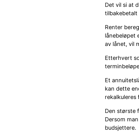
Det vil si a
tilbakebetalt 
Renter bereg
lånebeløpet 
av lånet, vil
Etterhvert s
terminbeløpe
Et annuitets
kan dette end
rekalkuleres 
Den største 
Dersom man b
budsjettere.