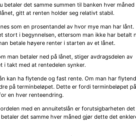
t du betaler det samme summen til banken hver måned t
lånet, gitt at renten holder seg relativt stabil.
nes som en prosentandel av hvor mye man har lånt.
et stort i begynnelsen, ettersom man ikke har betalt
 man betale høyere renter i starten av et lånet.
om man betaler ned på lånet, stiger avdragsdelen av
t i takt med at rentedelen synker.
lån kan ha flytende og fast rente. Om man har flyten
re på terminbeløpet. Dette er fordi terminbeløpet på 
for en hver renteendring.
fordelen med en annuitetslån er forutsigbarheten det 
etaler det samme hver måned gjør dette det enkler