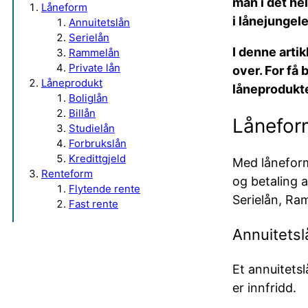
man i det hel
Låneform
i lånejungel
Annuitetslån
Serielån
I denne arti
Rammelån
Private lån
over. For få 
Låneprodukt
låneprodukte
Boliglån
Billån
Lånefor
Studielån
Forbrukslån
Kredittgjeld
Med låneform 
Renteform
og betaling a
Flytende rente
Serielån, Ra
Fast rente
Annuitetsl
Et annuitetsl
er innfridd.