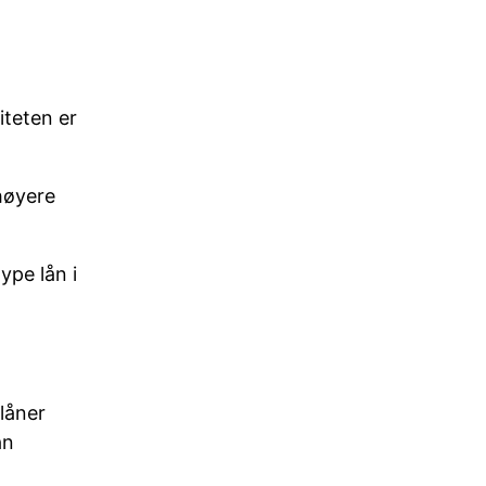
iteten er
høyere
ype lån i
 låner
an