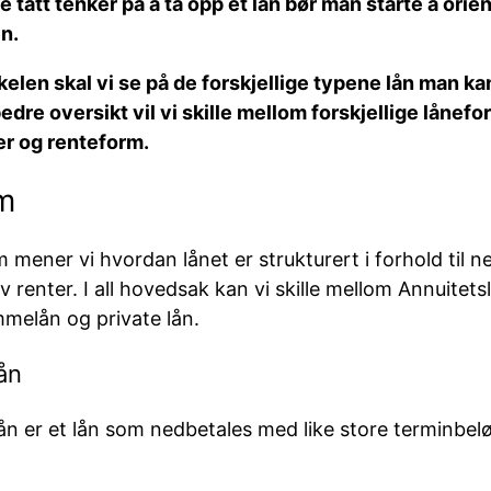
e tatt tenker på å ta opp et lån bør man starte å orie
en.
kkelen skal vi se på de forskjellige typene lån man 
bedre oversikt vil vi skille mellom forskjellige lånefo
r og renteform.
m
mener vi hvordan lånet er strukturert i forhold til n
v renter. I all hovedsak kan vi skille mellom Annuitets
mmelån og private lån.
ån
ån er et lån som nedbetales med like store terminbeløp