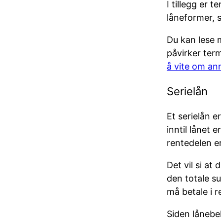
I tillegg er 
låneformer, 
Du kan lese 
påvirker ter
å vite om an
Serielån
Et serielån e
inntil lånet 
rentedelen er
Det vil si a
den totale su
må betale i r
Siden lånebe