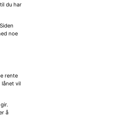
il du har
 Siden
 ned noe
de rente
lånet vil
gir.
er å