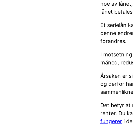
noe av lånet,
lånet betale
Et serielån 
denne endrer
forandres.
I motsetning 
måned, redus
Årsaken er s
og derfor ha
sammenliknet
Det betyr at
renter. Du k
fungerer
i de