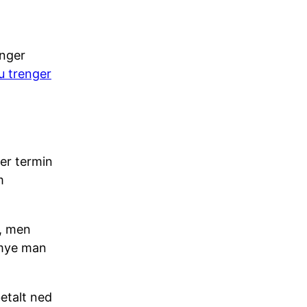
inger
du trenger
ver termin
m
d, men
r mye man
etalt ned