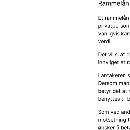
Rammelån
Et rammelån 
privatpersone
Vanligvis kan
verdi.
Det vil si a
innvilget et 
Låntakeren st
Dersom man i
betyr det at
benyttes til b
Som ved andr
motsetning t
ønsker å beta