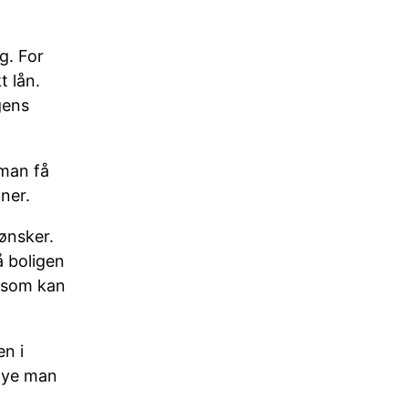
g. For
t lån.
gens
 man få
ner.
 ønsker.
å boligen
g som kan
n i
 mye man