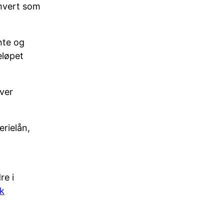
rhvert som
nte og
eløpet
hver
erielån,
re i
sk