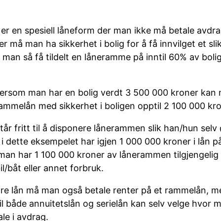
er en spesiell låneform der man ikke må betale avdra
r må man ha sikkerhet i bolig for å få innvilget et slik
 man så få tildelt en låneramme på inntil 60% av boli
t dersom man har en bolig verdt 3 500 000 kroner kan
rammelån med sikkerhet i boligen opptil 2 100 000 kro
år fritt til å disponere lånerammen slik han/hun selv
 dette eksempelet har igjen 1 000 000 kroner i lån p
 man har 1 100 000 kroner av lånerammen tilgjengeli
il/båt eller annet forbruk.
e lån må man også betale renter på et rammelån, me
il både annuitetslån og serielån kan selv velge hvor
le i avdrag.