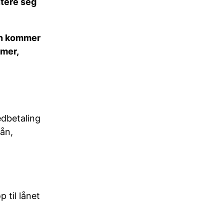
ntere seg
kan kommer
rmer,
edbetaling
lån,
 til lånet