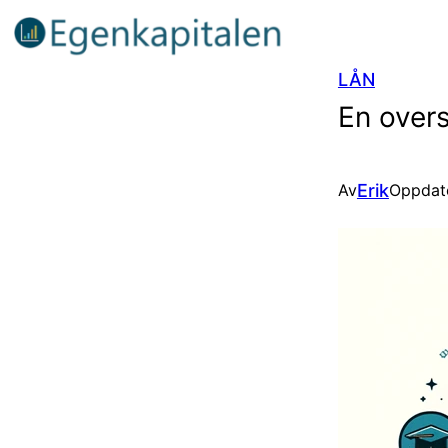
LÅN
En overs
Erik
Av
Oppdat