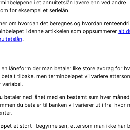
terminbeløpene i et annuitetslån lavere enn ved andre
som for eksempel et serielån.
mer om hvordan det beregnes og hvordan renteendr
minbeløpet i denne artikkelen som oppsummerer
alt 
nuitetslån
.
r en låneform der man betaler like store avdrag for h
er betalt tilbake, men terminbeløpet vil variere etterso
 variabel.
t du betaler ned lånet med en bestemt sum hver måne
mmen du betaler til banken vil varierer ut i fra hvo
enter.
løpet et stort i begynnelsen, ettersom man ikke har b